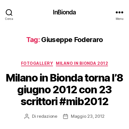
InBionda
Cerca
Menu
Tag:
Giuseppe Foderaro
Categorie
FOTOGALLERY
MILANO IN BIONDA 2012
Milano in Bionda torna l’8
giugno 2012 con 23
scrittori #mib2012
Di
redazione
Maggio 23, 2012
Autore
Data
articolo
dell'articolo