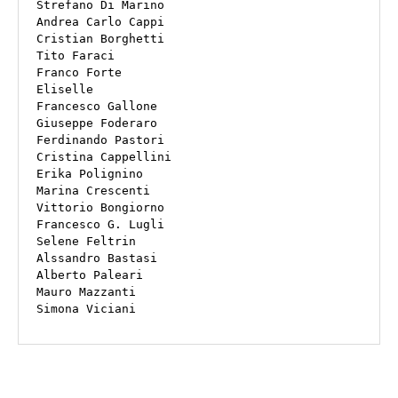
Strefano Di Marino

Andrea Carlo Cappi

Cristian Borghetti

Tito Faraci

Franco Forte

Eliselle

Francesco Gallone

Giuseppe Foderaro

Ferdinando Pastori

Cristina Cappellini

Erika Polignino

Marina Crescenti

Vittorio Bongiorno

Francesco G. Lugli

Selene Feltrin

Alssandro Bastasi

Alberto Paleari

Mauro Mazzanti

Simona Viciani