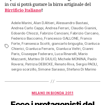
in cui si potrà gustare la birra artiginale del
Birrificio Italiano
!
Adele Marini
,
Alan D.Altieri
,
Alessandro Bastasi
,
Andrea Carlo Cappi
,
Andrea Ferrari
,
Claudio Gianini
,
Edoardo Chiozzi
,
Fabrizio Canciani
,
Fabrizio Carcano
,
Federico Baccomo
,
Francesco GALLONE
,
Franco
Forte
,
Fransesca Scotti
,
giancarlo briguglia
,
Gianluca
Tag
Chierici
,
Gianluca Ferraris
,
Gianluca Veltri
,
Gianni
Paris
,
Giuseppe Foderaro
,
Luca Rinarelli
,
Mario
Mazzanti
,
Matteo DI GIULIO
,
Michele MONINA
,
Paolo
Roversi
,
Patrizia DEBICKE
,
Renato Riva
,
Sergio PAOLI
,
sergio scorzillo
,
Simone Sarasso
,
Stefano Di Marino
Categorie
MILANO IN BIONDA 2011
Ecco i protagonisti del