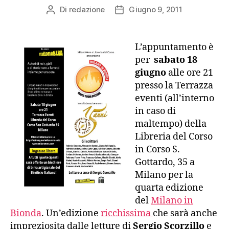
Di
redazione
Giugno 9, 2011
Autore
Data
articolo
dell'articolo
L’appuntamento è
per
sabato 18
giugno
alle ore 21
presso la Terrazza
eventi (all’interno
in caso di
maltempo) della
Libreria del Corso
in Corso S.
Gottardo, 35 a
Milano per la
quarta edizione
del
Milano in
Bionda
. Un’edizione
ricchissima
che sarà anche
impreziosita dalle letture di
Sergio Scorzillo
e