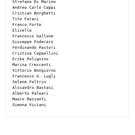
Strefano Di Marino

Andrea Carlo Cappi

Cristian Borghetti

Tito Faraci

Franco Forte

Eliselle

Francesco Gallone

Giuseppe Foderaro

Ferdinando Pastori

Cristina Cappellini

Erika Polignino

Marina Crescenti

Vittorio Bongiorno

Francesco G. Lugli

Selene Feltrin

Alssandro Bastasi

Alberto Paleari

Mauro Mazzanti

Simona Viciani