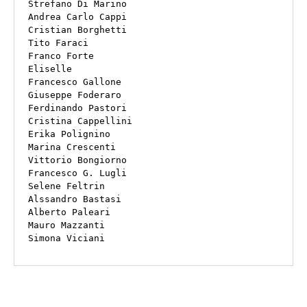
Strefano Di Marino

Andrea Carlo Cappi

Cristian Borghetti

Tito Faraci

Franco Forte

Eliselle

Francesco Gallone

Giuseppe Foderaro

Ferdinando Pastori

Cristina Cappellini

Erika Polignino

Marina Crescenti

Vittorio Bongiorno

Francesco G. Lugli

Selene Feltrin

Alssandro Bastasi

Alberto Paleari

Mauro Mazzanti

Simona Viciani