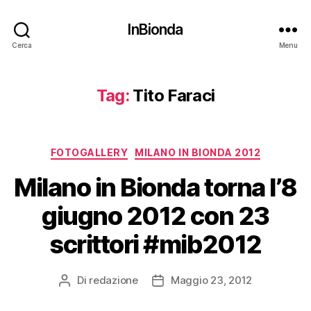
InBionda
Cerca
Menu
Tag:
Tito Faraci
Categorie
FOTOGALLERY
MILANO IN BIONDA 2012
Milano in Bionda torna l’8
giugno 2012 con 23
scrittori #mib2012
Di
redazione
Maggio 23, 2012
Autore
Data
articolo
dell'articolo