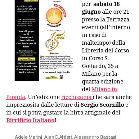
per
sabato 18
giugno
alle ore 21
presso la Terrazza
eventi (all’interno
in caso di
maltempo) della
Libreria del Corso
in Corso S.
Gottardo, 35 a
Milano per la
quarta edizione
del
Milano in
Bionda
. Un’edizione
ricchissima
che sarà anche
impreziosita dalle letture di
Sergio Scorzillo
e
in cui si potrà gustare la birra artiginale del
Birrificio Italiano
!
Adele Marini
,
Alan D.Altieri
,
Alessandro Bastasi
,