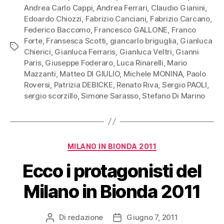
Andrea Carlo Cappi
,
Andrea Ferrari
,
Claudio Gianini
,
Edoardo Chiozzi
,
Fabrizio Canciani
,
Fabrizio Carcano
,
Federico Baccomo
,
Francesco GALLONE
,
Franco
Forte
,
Fransesca Scotti
,
giancarlo briguglia
,
Gianluca
Tag
Chierici
,
Gianluca Ferraris
,
Gianluca Veltri
,
Gianni
Paris
,
Giuseppe Foderaro
,
Luca Rinarelli
,
Mario
Mazzanti
,
Matteo DI GIULIO
,
Michele MONINA
,
Paolo
Roversi
,
Patrizia DEBICKE
,
Renato Riva
,
Sergio PAOLI
,
sergio scorzillo
,
Simone Sarasso
,
Stefano Di Marino
Categorie
MILANO IN BIONDA 2011
Ecco i protagonisti del
Milano in Bionda 2011
Di
redazione
Giugno 7, 2011
Autore
Data