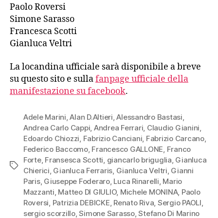
Paolo Roversi
Simone Sarasso
Francesca Scotti
Gianluca Veltri
La locandina ufficiale sarà disponibile a breve
su questo sito e sulla
fanpage ufficiale della
manifestazione su facebook
.
Adele Marini
,
Alan D.Altieri
,
Alessandro Bastasi
,
Andrea Carlo Cappi
,
Andrea Ferrari
,
Claudio Gianini
,
Edoardo Chiozzi
,
Fabrizio Canciani
,
Fabrizio Carcano
,
Federico Baccomo
,
Francesco GALLONE
,
Franco
Forte
,
Fransesca Scotti
,
giancarlo briguglia
,
Gianluca
Tag
Chierici
,
Gianluca Ferraris
,
Gianluca Veltri
,
Gianni
Paris
,
Giuseppe Foderaro
,
Luca Rinarelli
,
Mario
Mazzanti
,
Matteo DI GIULIO
,
Michele MONINA
,
Paolo
Roversi
,
Patrizia DEBICKE
,
Renato Riva
,
Sergio PAOLI
,
sergio scorzillo
,
Simone Sarasso
,
Stefano Di Marino