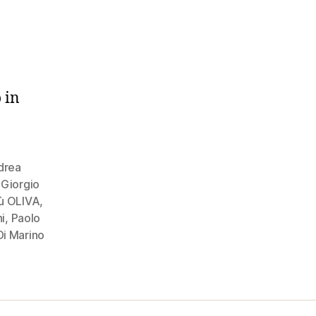
o in
drea
,
Giorgio
lù OLIVA
,
i
,
Paolo
Di Marino