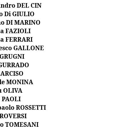
andro DEL CIN
o Di GIULIO
no DI MARINO
a FAZIOLI
a FERRARI
esco GALLONE
 GRUGNI
 GURRADO
NARCISO
le MONINA
ù OLIVA
o PAOLI
aolo ROSSETTI
 ROVERSI
io TOMESANI