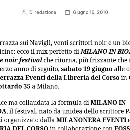
Di
redazione
Giugno 19, 2010
Autore
Data
articolo
dell'articolo
rrazza sui Navigli, venti scrittori noir e un bi
icine: ecco il mix perfetto di
MILANO IN BI
 e noir festival
che ritorna, più frizzante che
 terzo anno di seguito,
sabato 19 giugno
alle 
errazza Eventi della Libreria del Corso
in
ottardo 35
a Milano.
ce ma collaudata la formula di
MILANO IN
DA
, il festival, nato da unidea dello scrittore 
i organizzato dalla
MILANONERA EVENTI
e
RIA DEL CORSO
in collaborazione con
FOSS