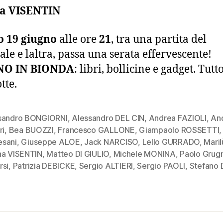
a VISENTIN
o 19 giugno
alle ore
21
, tra una partita del
le e laltra, passa una serata effervescente!
NO IN BIONDA
: libri, bollicine e gadget. Tutt
tte.
sandro BONGIORNI
,
Alessandro DEL CIN
,
Andrea FAZIOLI
,
An
ri
,
Bea BUOZZI
,
Francesco GALLONE
,
Giampaolo ROSSETTI
sani
,
Giuseppe ALOE
,
Jack NARCISO
,
Lello GURRADO
,
Mari
na VISENTIN
,
Matteo DI GIULIO
,
Michele MONINA
,
Paolo Grugn
rsi
,
Patrizia DEBICKE
,
Sergio ALTIERI
,
Sergio PAOLI
,
Stefano 