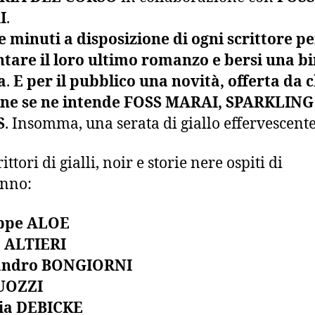
I
.
 minuti a disposizione di ogni scrittore pe
tare il loro ultimo romanzo e bersi una bi
a
.
E per il pubblico una novità, offerta da c
cine se ne intende FOSS MARAI, SPARKLING
S
. Insomma, una serata di giallo effervescente
rittori di gialli, noir e storie nere ospiti di
anno:
ppe ALOE
o ALTIERI
andro BONGIORNI
UOZZI
zia DEBICKE