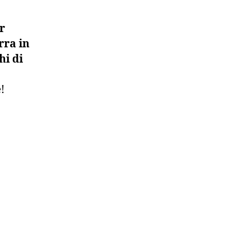
r
rra in
hi di
!