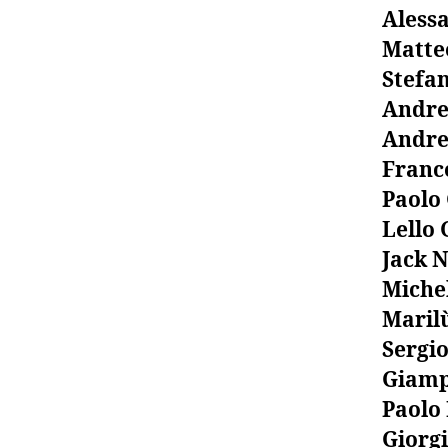
Aless
Matte
Stefa
Andre
Andre
Franc
Paolo
Lello
Jack 
Miche
Maril
Sergi
Giamp
Paolo
Giorg