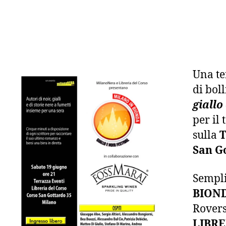
Una te
di boll
giallo
per il
sulla
T
San G
Sempli
BION
Rovers
LIBRE