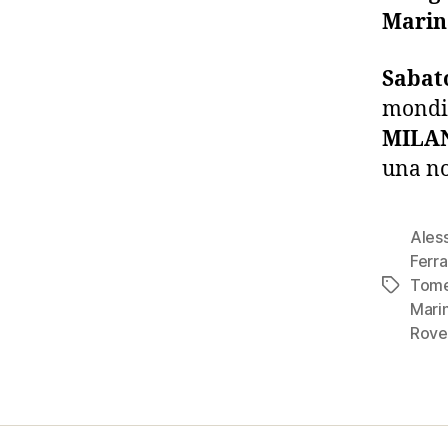
Marin
Sabat
mondia
MILA
una no
Ales
Ferra
Tome
Tag
Mari
Rove