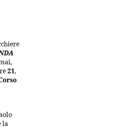
cchiere
ONDA
 mai,
ore
21
,
Corso
Paolo
 la