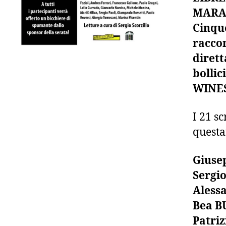
MARA
Cinque
raccon
dirett
bolli
WINE
I 21 sc
quest
Giuse
Sergi
Aless
Bea B
Patri