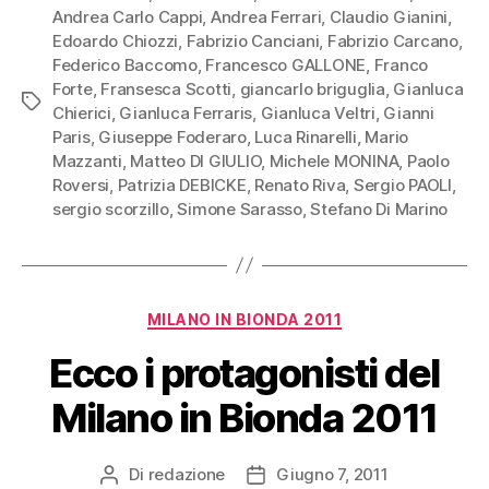
Andrea Carlo Cappi
,
Andrea Ferrari
,
Claudio Gianini
,
Edoardo Chiozzi
,
Fabrizio Canciani
,
Fabrizio Carcano
,
Federico Baccomo
,
Francesco GALLONE
,
Franco
Forte
,
Fransesca Scotti
,
giancarlo briguglia
,
Gianluca
Tag
Chierici
,
Gianluca Ferraris
,
Gianluca Veltri
,
Gianni
Paris
,
Giuseppe Foderaro
,
Luca Rinarelli
,
Mario
Mazzanti
,
Matteo DI GIULIO
,
Michele MONINA
,
Paolo
Roversi
,
Patrizia DEBICKE
,
Renato Riva
,
Sergio PAOLI
,
sergio scorzillo
,
Simone Sarasso
,
Stefano Di Marino
Categorie
MILANO IN BIONDA 2011
Ecco i protagonisti del
Milano in Bionda 2011
Di
redazione
Giugno 7, 2011
Autore
Data