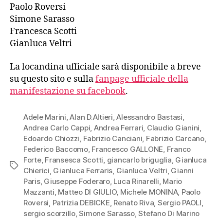
Paolo Roversi
Simone Sarasso
Francesca Scotti
Gianluca Veltri
La locandina ufficiale sarà disponibile a breve
su questo sito e sulla
fanpage ufficiale della
manifestazione su facebook
.
Adele Marini
,
Alan D.Altieri
,
Alessandro Bastasi
,
Andrea Carlo Cappi
,
Andrea Ferrari
,
Claudio Gianini
,
Edoardo Chiozzi
,
Fabrizio Canciani
,
Fabrizio Carcano
,
Federico Baccomo
,
Francesco GALLONE
,
Franco
Forte
,
Fransesca Scotti
,
giancarlo briguglia
,
Gianluca
Tag
Chierici
,
Gianluca Ferraris
,
Gianluca Veltri
,
Gianni
Paris
,
Giuseppe Foderaro
,
Luca Rinarelli
,
Mario
Mazzanti
,
Matteo DI GIULIO
,
Michele MONINA
,
Paolo
Roversi
,
Patrizia DEBICKE
,
Renato Riva
,
Sergio PAOLI
,
sergio scorzillo
,
Simone Sarasso
,
Stefano Di Marino