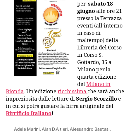
per
sabato 18
giugno
alle ore 21
presso la Terrazza
eventi (all’interno
in caso di
maltempo) della
Libreria del Corso
in Corso S.
Gottardo, 35 a
Milano per la
quarta edizione
del
Milano in
Bionda
. Un’edizione
ricchissima
che sarà anche
impreziosita dalle letture di
Sergio Scorzillo
e
in cui si potrà gustare la birra artiginale del
Birrificio Italiano
!
Adele Marini
,
Alan D.Altieri
,
Alessandro Bastasi
,