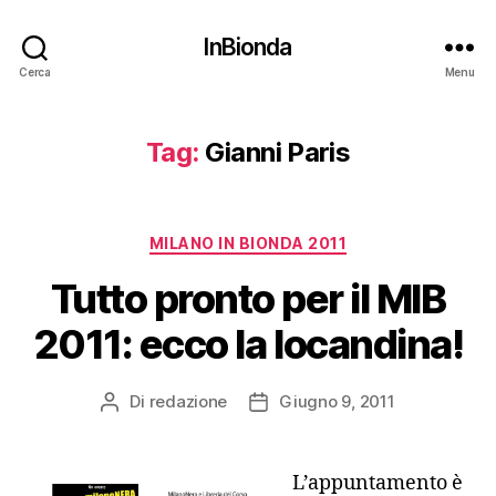
InBionda
Cerca
Menu
Tag:
Gianni Paris
Categorie
MILANO IN BIONDA 2011
Tutto pronto per il MIB
2011: ecco la locandina!
Di
redazione
Giugno 9, 2011
Autore
Data
articolo
dell'articolo
L’appuntamento è