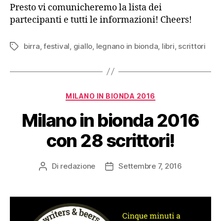
Presto vi comunicheremo la lista dei
partecipanti e tutti le informazioni! Cheers!
birra
,
festival
,
giallo
,
legnano in bionda
,
libri
,
scrittori
Tag
Categorie
MILANO IN BIONDA 2016
Milano in bionda 2016
con 28 scrittori!
Di
redazione
Settembre 7, 2016
Autore
Data
articolo
dell'articolo