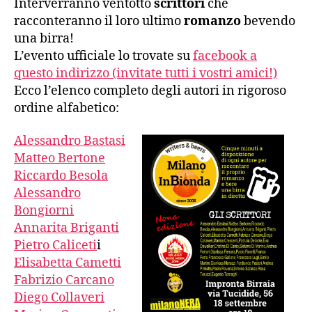
Interverranno ventotto
scrittori
che
racconteranno il loro ultimo
romanzo
bevendo
una birra!
L’evento ufficiale lo trovate su
facebook a
questo indirizzo (invitate tutti i vostri amici!)
Ecco l’elenco completo degli autori in rigoroso
ordine alfabetico:
Alessandro Bastasi
Matteo Bertone
Riccardo Besola
Alessandro
Bongiorni
Annarita Briganti
Pietro Caliceti
i
Elisabetta Cametti
Fabrizio Carcano
Diego Collaveri