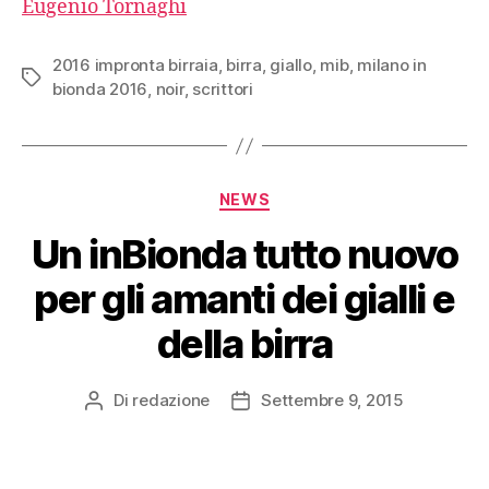
Eugenio Tornaghi
2016 impronta birraia
,
birra
,
giallo
,
mib
,
milano in
Tag
bionda 2016
,
noir
,
scrittori
Categorie
NEWS
Un inBionda tutto nuovo
per gli amanti dei gialli e
della birra
Di
redazione
Settembre 9, 2015
Autore
Data
articolo
dell'articolo