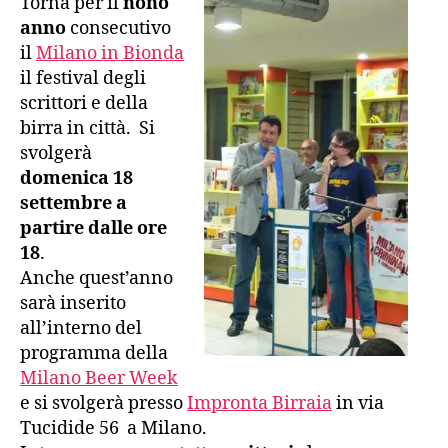
Torna per il
nono
anno
consecutivo
il
Milano in Bionda
il festival degli
scrittori e della
birra in città. Si
svolgerà
domenica 18
settembre a
partire dalle ore
18
.
Anche quest’anno
sarà inserito
all’interno del
programma della
Milano Beer Week
e si svolgerà presso
Impronta Birraia
in via
Tucidide 56 a Milano.