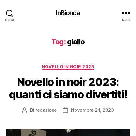
InBionda
Cerca
Menu
Tag:
giallo
Categorie
NOVELLO IN NOIR 2023
Novello in noir 2023:
quanti ci siamo divertiti!
Di
redazione
Novembre 24, 2023
Autore
Data
articolo
dell'articolo