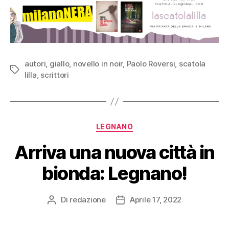
autori
,
giallo
,
novello in noir
,
Paolo Roversi
,
scatola
Tag
lilla
,
scrittori
Categorie
LEGNANO
Arriva una nuova città in
bionda: Legnano!
Di
redazione
Aprile 17, 2022
Autore
Data
articolo
dell'articolo