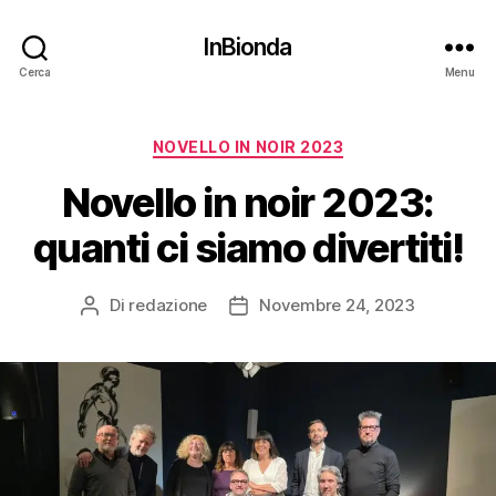
InBionda
Cerca
Menu
Categorie
NOVELLO IN NOIR 2023
Novello in noir 2023:
quanti ci siamo divertiti!
Di
redazione
Novembre 24, 2023
Autore
Data
articolo
dell'articolo