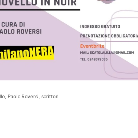
llo
,
Paolo Roversi
,
scrittori