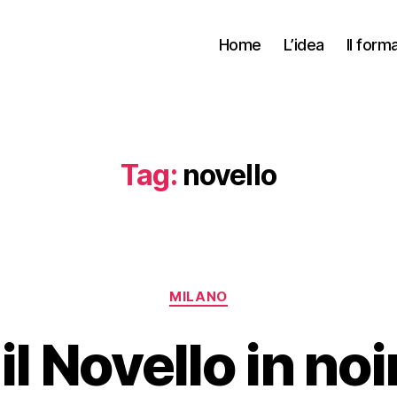
Home
L’idea
Il form
Tag:
novello
Categorie
MILANO
il Novello in no