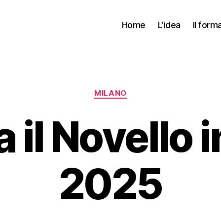
Home
L’idea
Il form
Categorie
MILANO
 il Novello i
2025