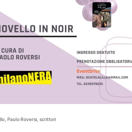
llo
,
Paolo Roversi
,
scrittori