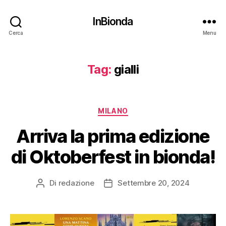
InBionda
Cerca
Menu
Tag:
gialli
Categorie
MILANO
Arriva la prima edizione
di Oktoberfest in bionda!
Di
redazione
Settembre 20, 2024
Autore
Data
articolo
dell'articolo