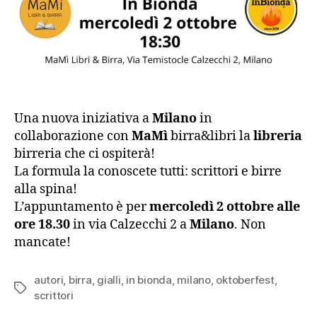
Una nuova iniziativa a
Milano
in
collaborazione con
MaMì
birra&libri la
libreria
birreria che ci ospiterà!
La formula la conoscete tutti: scrittori e birre
alla spina!
L’appuntamento è per
mercoledì 2 ottobre alle
ore 18.30
in via Calzecchi 2 a
Milano
. Non
mancate!
autori
,
birra
,
gialli
,
in bionda
,
milano
,
oktoberfest
,
Tag
scrittori