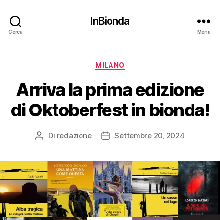
InBionda
Cerca
Menu
Categorie
MILANO
Arriva la prima edizione
di Oktoberfest in bionda!
Di
redazione
Settembre 20, 2024
Autore
Data
articolo
dell'articolo