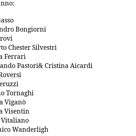
anno:
Basso
ndro Bongiorni
rovi
o Chester Silvestri
 Ferrari
ando Pastori& Cristina Aicardi
Roversi
eruzzi
io Tornaghi
a Viganò
 Visentin
 Vitaliano
ico Wanderligh