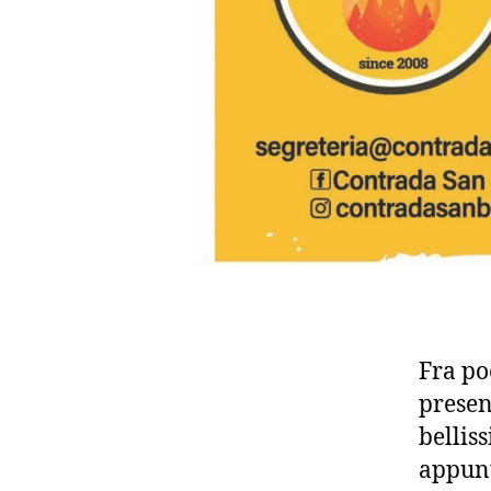
Fra po
presen
bellis
appun