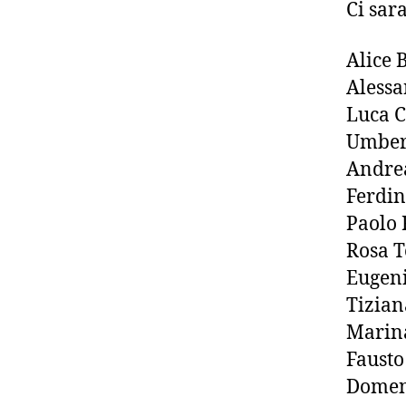
Ci sar
Alice 
Alessa
Luca C
Umbert
Andrea
Ferdin
Paolo 
Rosa T
Eugen
Tizian
Marina
Fausto
Domen