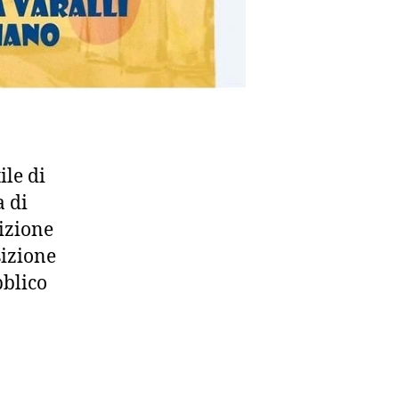
ile di
a di
izione
sizione
bblico