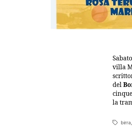
Sabato 
villa 
scritt
del
Bo
cinque
la tra
birra
Tag