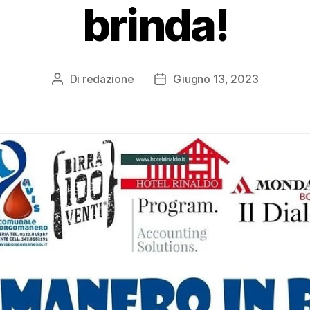
brinda!
Di
redazione
Giugno 13, 2023
Autore
Data
articolo
dell'articolo