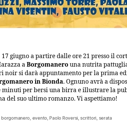
17 giugno a partire dalle ore 21 presso il cort
Marazza a
Borgomanero
una nutrita pattugli
ori noir si darà appuntamento per la prima ed
rgomanero in Bionda
. Ognuno avrà a dispo
 minuti per bersi una birra e illustrare la pu
ma del suo ultimo romanzo. Vi aspettiamo!
,
borgomanero
,
evento
,
Paolo Roversi
,
scrittori
,
serata