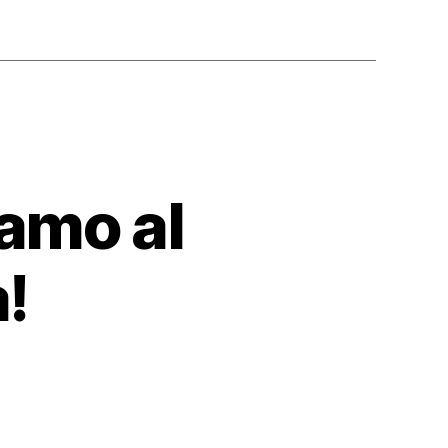
iamo al
!