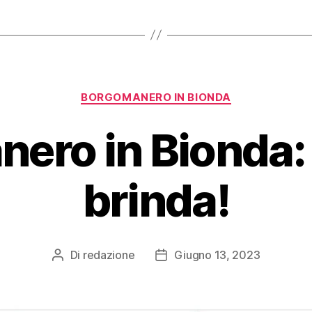
Categorie
BORGOMANERO IN BIONDA
ero in Bionda: 
brinda!
Di
redazione
Giugno 13, 2023
Autore
Data
articolo
dell'articolo