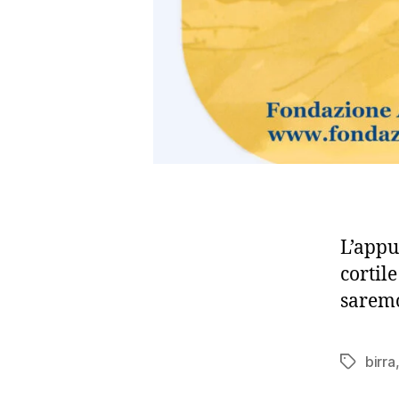
L’appu
cortil
saremo
birra
Tag