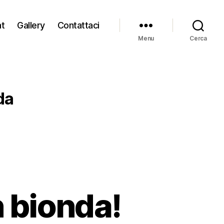
at
Gallery
Contattaci
Menu
Cerca
da
n bionda!