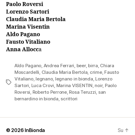
Paolo Roversi
Lorenzo Sartori
Claudia Maria Bertola
Marina Visentin
Aldo Pagano
Fausto Vitaliano
Anna Allocc
a
Aldo Pagano
,
Andrea Ferrari
,
beer
,
birra
,
Chiara
Moscardelli
,
Claudia Maria Bertola
,
crime
,
Fausto
Vitaliano
,
legnano
,
legnano in bionda
,
Lorenzo
Tag
Sartori
,
Luca Crovi
,
Marina VISENTIN
,
noir
,
Paolo
Roversi
,
Roberto Perrone
,
Rosa Teruzzi
,
san
bernardino in bionda
,
scrittori
© 2026
InBionda
Su
↑