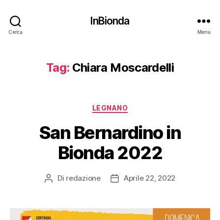
InBionda
Cerca
Menu
Tag:
Chiara Moscardelli
Categorie
LEGNANO
San Bernardino in
Bionda 2022
Di
redazione
Aprile 22, 2022
Autore
Data
articolo
dell'articolo