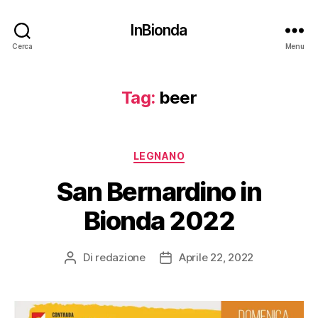
InBionda
Cerca
Menu
Tag:
beer
Categorie
LEGNANO
San Bernardino in
Bionda 2022
Di
redazione
Aprile 22, 2022
Autore
Data
articolo
dell'articolo