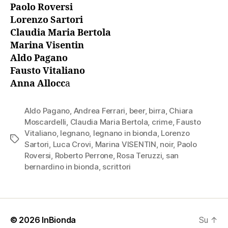
Paolo Roversi
Lorenzo Sartori
Claudia Maria Bertola
Marina Visentin
Aldo Pagano
Fausto Vitaliano
Anna Allocc
a
Aldo Pagano
,
Andrea Ferrari
,
beer
,
birra
,
Chiara
Moscardelli
,
Claudia Maria Bertola
,
crime
,
Fausto
Vitaliano
,
legnano
,
legnano in bionda
,
Lorenzo
Tag
Sartori
,
Luca Crovi
,
Marina VISENTIN
,
noir
,
Paolo
Roversi
,
Roberto Perrone
,
Rosa Teruzzi
,
san
bernardino in bionda
,
scrittori
© 2026
InBionda
Su
↑