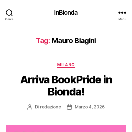
InBionda
Cerca
Menu
Tag:
Mauro Biagini
Categorie
MILANO
Arriva BookPride in
Bionda!
Di
redazione
Marzo 4, 2026
Autore
Data
articolo
dell'articolo