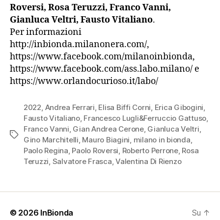
Roversi, Rosa Teruzzi, Franco Vanni,
Gianluca Veltri, Fausto Vitaliano
.
Per informazioni
http://inbionda.milanonera.com/,
https://www.facebook.com/milanoinbionda,
https://www.facebook.com/ass.labo.milano/ e
https://www.orlandocurioso.it/labo/
2022
,
Andrea Ferrari
,
Elisa Biffi Corni
,
Erica Gibogini
,
Fausto Vitaliano
,
Francesco Lugli&Ferruccio Gattuso
,
Franco Vanni
,
Gian Andrea Cerone
,
Gianluca Veltri
,
Tag
Gino Marchitelli
,
Mauro Biagini
,
milano in bionda
,
Paolo Regina
,
Paolo Roversi
,
Roberto Perrone
,
Rosa
Teruzzi
,
Salvatore Frasca
,
Valentina Di Rienzo
© 2026
InBionda
Su
↑