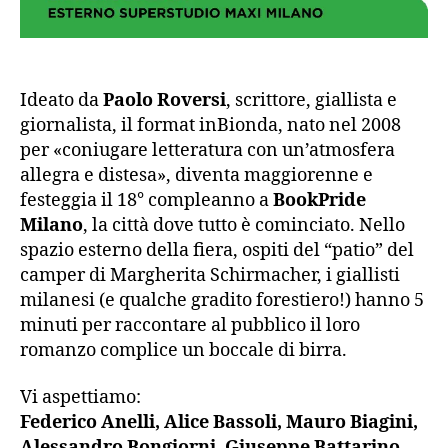
Ideato da
Paolo Roversi
, scrittore, giallista e
giornalista, il format inBionda, nato nel 2008
per «coniugare letteratura con un’atmosfera
allegra e distesa», diventa maggiorenne e
festeggia il 18° compleanno a
BookPride
Milano
, la città dove tutto è cominciato. Nello
spazio esterno della fiera, ospiti del “patio” del
camper di Margherita Schirmacher, i giallisti
milanesi (e qualche gradito forestiero!) hanno 5
minuti per raccontare al pubblico il loro
romanzo complice un boccale di birra.
Vi aspettiamo:
Federico Anelli, Alice Bassoli, Mauro Biagini,
Alessandro Bongiorni, Giuseppe Battarino,