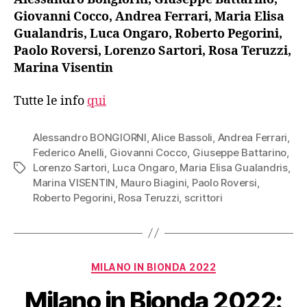
Giovanni Cocco, Andrea Ferrari, Maria Elisa
Gualandris, Luca Ongaro, Roberto Pegorini,
Paolo Roversi, Lorenzo Sartori, Rosa Teruzzi,
Marina Visentin
Tutte le info
qui
Alessandro BONGIORNI
,
Alice Bassoli
,
Andrea Ferrari
,
Federico Anelli
,
Giovanni Cocco
,
Giuseppe Battarino
,
Lorenzo Sartori
,
Luca Ongaro
,
Maria Elisa Gualandris
,
Tag
Marina VISENTIN
,
Mauro Biagini
,
Paolo Roversi
,
Roberto Pegorini
,
Rosa Teruzzi
,
scrittori
Categorie
MILANO IN BIONDA 2022
Milano in Bionda 2022: