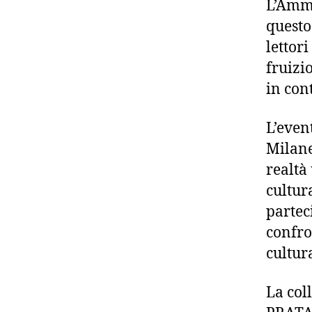
L’Ammi
questo
lettori
fruizi
in con
L’even
Milane
realtà
cultur
parteci
confro
cultur
La col