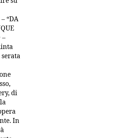
ire su
 – “DA
NQUE
 –
uinta
 serata
ione
sso,
ry, di
lla
’opera
nte. In
rà