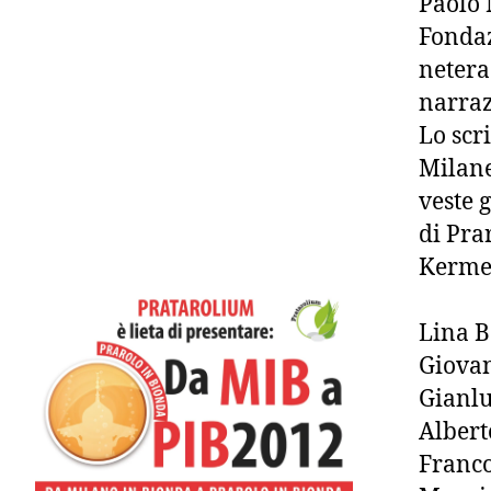
Paolo 
Fondaz
neterac
narraz
Lo scr
Milane
veste 
di Pra
Kerme
Lina B
Giovan
Gianl
Alber
Franco