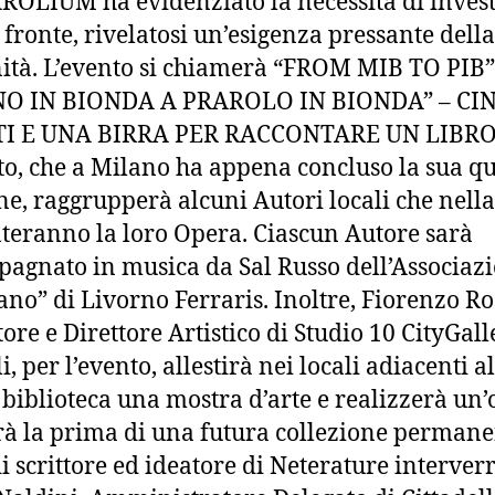
OLIUM ha evidenziato la necessità di invest
 fronte, rivelatosi un’esigenza pressante della
tà. L’evento si chiamerà “FROM MIB TO PIB”
O IN BIONDA A PRAROLO IN BIONDA” – CI
I E UNA BIRRA PER RACCONTARE UN LIBRO
to, che a Milano ha appena concluso la sua q
ne, raggrupperà alcuni Autori locali che nella
teranno la loro Opera. Ciascun Autore sarà
agnato in musica da Sal Russo dell’Associaz
ano” di Livorno Ferraris. Inoltre, Fiorenzo Ro
ore e Direttore Artistico di Studio 10 CityGalle
i, per l’evento, allestirà nei locali adiacenti a
 biblioteca una mostra d’arte e realizzerà un
rà la prima di una futura collezione permane
di scrittore ed ideatore di Neterature interver