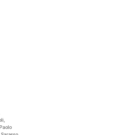
,
li
,
Paolo
 Sarasso