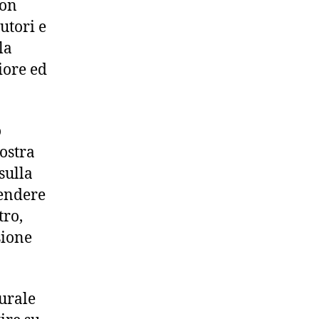
con
utori e
la
iore ed
o
nostra
sulla
rendere
tro,
sione
urale