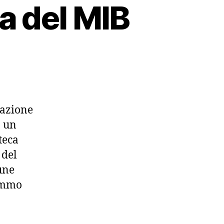
a del MIB
iazione
o un
teca
 del
une
remmo