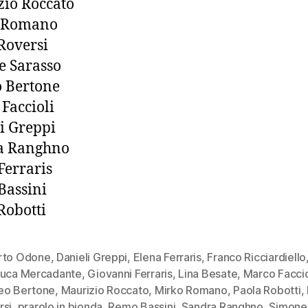
io Roccato
 Romano
Roversi
e Sarasso
 Bertone
Faccioli
i Greppi
a Ranghno
Ferraris
Bassini
Robotti
rto Odone
,
Danieli Greppi
,
Elena Ferraris
,
Franco Ricciardiello
luca Mercadante
,
Giovanni Ferraris
,
Lina Besate
,
Marco Faccio
eo Bertone
,
Maurizio Roccato
,
Mirko Romano
,
Paola Robotti
,
rsi
,
prarolo in bionda
,
Remo Bassini
,
Sandra Ranghno
,
Simone