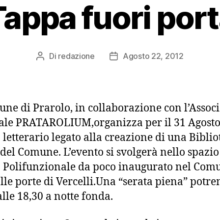
Tappa fuori port
Di
redazione
Agosto 22, 2012
Autore
Data
articolo
dell'articolo
une di Prarolo, in collaborazione con l’Assoc
ale PRATAROLIUM,organizza per il 31 Agost
 letterario legato alla creazione di una Biblio
 del Comune. L’evento si svolgerà nello spazio
 Polifunzionale da poco inaugurato nel Com
alle porte di Vercelli.Una “serata piena” pot
alle 18,30 a notte fonda.