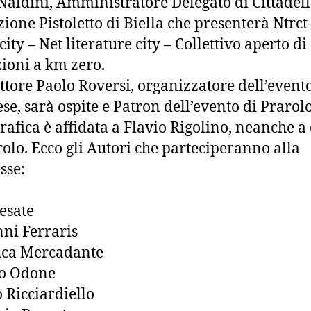
Naldini, Amministratore Delegato di Cittadell
ione Pistoletto di Biella che presenterà Ntrct
ity – Net literature city – Collettivo aperto di
ioni a km zero.
ittore Paolo Roversi, organizzatore dell’event
se, sarà ospite e Patron dell’evento di Prarolo
grafica è affidata a Flavio Rigolino, neanche a 
rolo. Ecco gli Autori che parteciperanno alla
sse:
esate
ni Ferraris
uca Mercadante
to Odone
 Ricciardiello