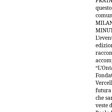
PRATAR
questo
comuni
MILAN
MINUT
L’even
edizio
raccon
accomp
“L’Ont
Fondat
Vercell
futura
che sa
veste 