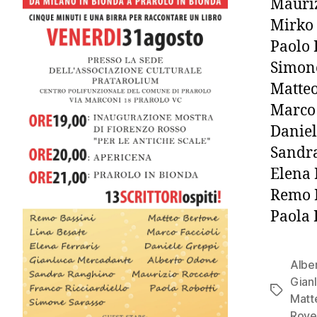
Mauriz
Mirko
Paolo 
Simon
Matteo
Marco 
Daniel
Sandr
Elena 
Remo 
Paola 
Albe
Gian
Tag
Matt
Rove