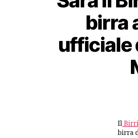
Sarà il Bi
birra 
ufficiale
Il
Birri
birra 