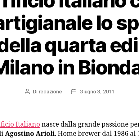
rrificio italiano
artigianale lo 
 della quarta ed
Milano in Bionda
Di
redazione
Giugno 3, 2011
Autore
Data
articolo
dell'articolo
ficio Italiano
nasce dalla grande passione per
di
Agostino Arioli
. Home brewer dal 1986 al 