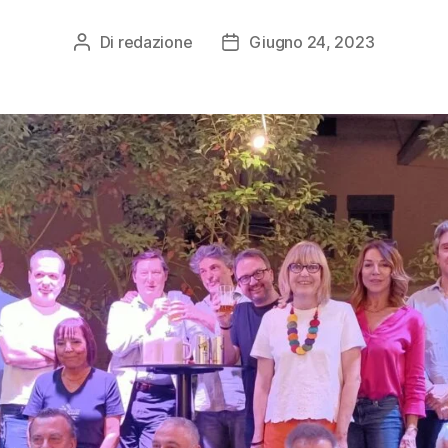
Di
redazione
Giugno 24, 2023
Autore
Data
articolo
dell'articolo