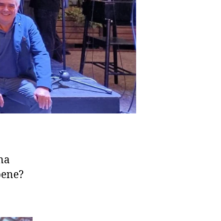
na
bene?