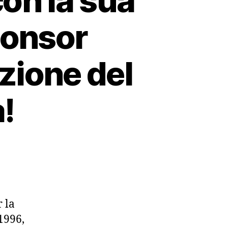
 con la sua
sponsor
izione del
!
 la
1996,