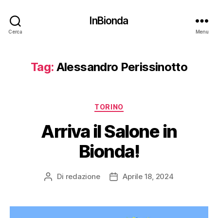
InBionda
Cerca
Menu
Tag:
Alessandro Perissinotto
Categorie
TORINO
Arriva il Salone in
Bionda!
Di
redazione
Aprile 18, 2024
Autore
Data
articolo
dell'articolo