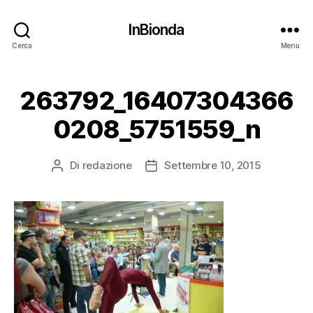
InBionda
Cerca
Menu
263792_16407304366
0208_5751559_n
Di
redazione
Settembre 10, 2015
Autore
Data
articolo
dell'articolo