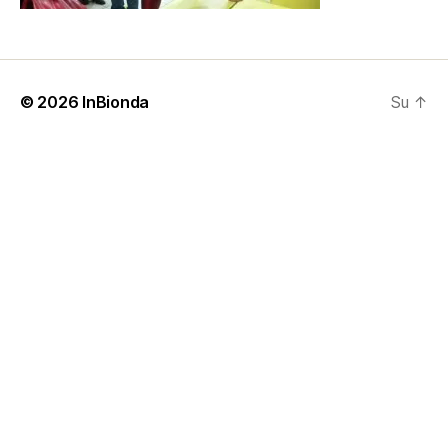
© 2026
InBionda
Su
↑