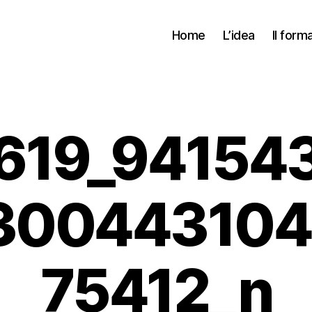
Home
L’idea
Il form
619_94154
30044310
75412_n