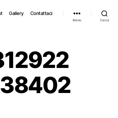
at
Gallery
Contattaci
Menu
Cerca
312922
438402