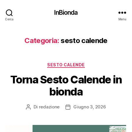
InBionda
Cerca
Menu
Categoria:
sesto calende
Categorie
SESTO CALENDE
Torna Sesto Calende in
bionda
Di
redazione
Giugno 3, 2026
Autore
Data
articolo
dell'articolo