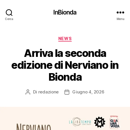
InBionda
Cerca
Menu
Categorie
NEWS
Arriva la seconda
edizione di Nerviano in
Bionda
Di
redazione
Giugno 4, 2026
Autore
Data
articolo
dell'articolo