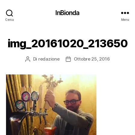
InBionda
Cerca
Menu
img_20161020_213650
Di
redazione
Ottobre 25, 2016
Autore
Data
articolo
dell'articolo