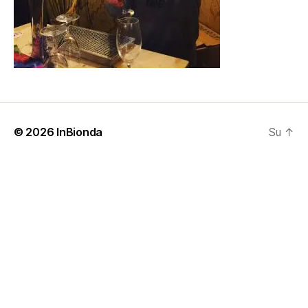
© 2026
InBionda
Su
↑