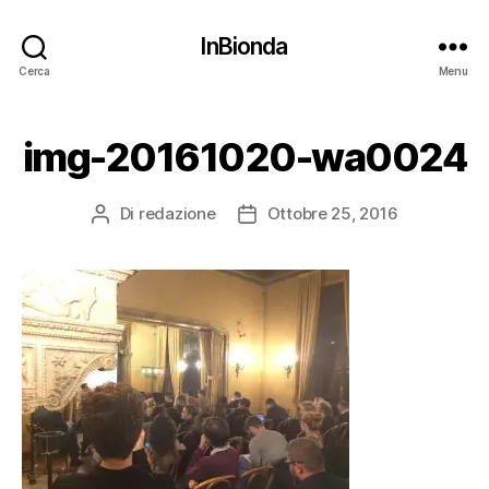
InBionda
Cerca
Menu
img-20161020-wa0024
Di
redazione
Ottobre 25, 2016
Autore
Data
articolo
dell'articolo