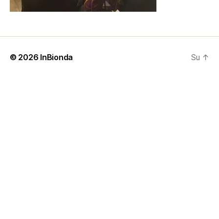
© 2026
InBionda
Su
↑