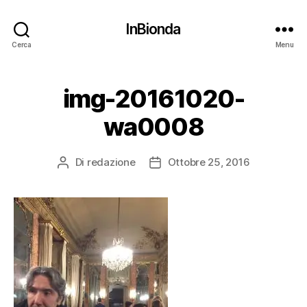
InBionda
Cerca
Menu
img-20161020-
wa0008
Di
redazione
Ottobre 25, 2016
Autore
Data
articolo
dell'articolo