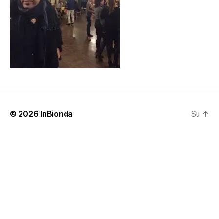
© 2026
InBionda
Su
↑