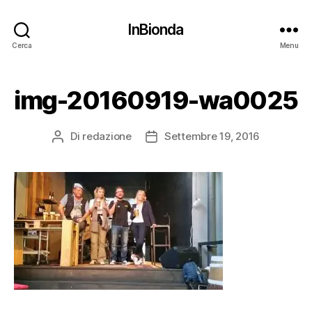
InBionda
Cerca
Menu
img-20160919-wa0025
Di
redazione
Settembre 19, 2016
Autore
Data
articolo
dell'articolo