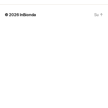
© 2026
InBionda
Su
↑