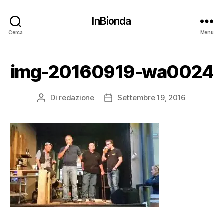
InBionda
Cerca
Menu
img-20160919-wa0024
Di
redazione
Settembre 19, 2016
Autore
Data
articolo
dell'articolo