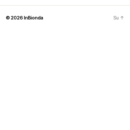
© 2026
InBionda
Su
↑