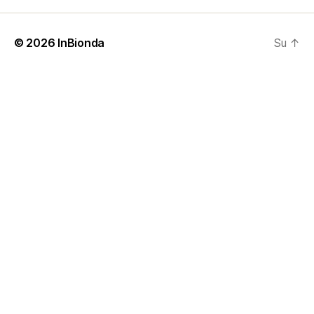
© 2026
InBionda
Su
↑