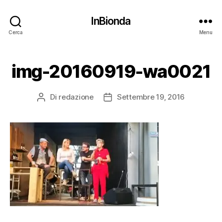
InBionda
Cerca
Menu
img-20160919-wa0021
Di
redazione
Settembre 19, 2016
Autore
Data
articolo
dell'articolo