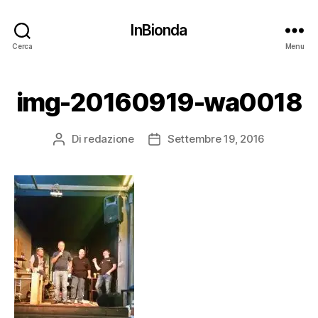
InBionda
Cerca
Menu
img-20160919-wa0018
Di
redazione
Settembre 19, 2016
Autore
Data
articolo
dell'articolo