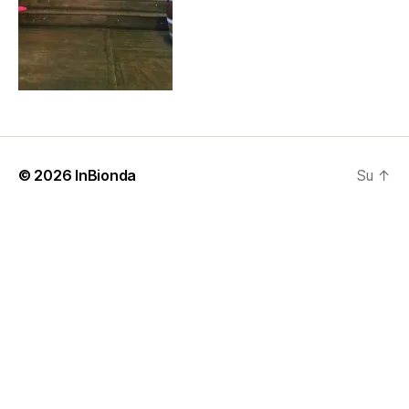
© 2026
InBionda
Su
↑