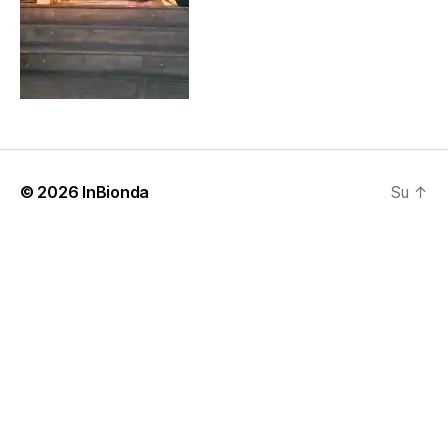
© 2026
InBionda
Su
↑