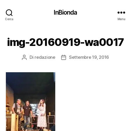
InBionda
Cerca
Menu
img-20160919-wa0017
Di
redazione
Settembre 19, 2016
Autore
Data
articolo
dell'articolo