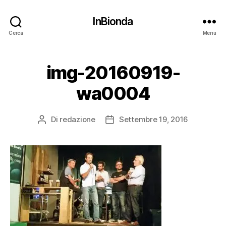
InBionda
Cerca
Menu
img-20160919-
wa0004
Di
redazione
Settembre 19, 2016
Autore
Data
articolo
dell'articolo