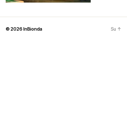
© 2026
InBionda
Su
↑