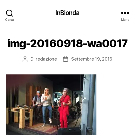
InBionda
Cerca
Menu
img-20160918-wa0017
Di
redazione
Settembre 19, 2016
Autore
Data
articolo
dell'articolo