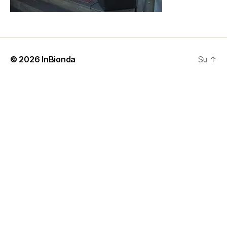
© 2026
InBionda
Su
↑