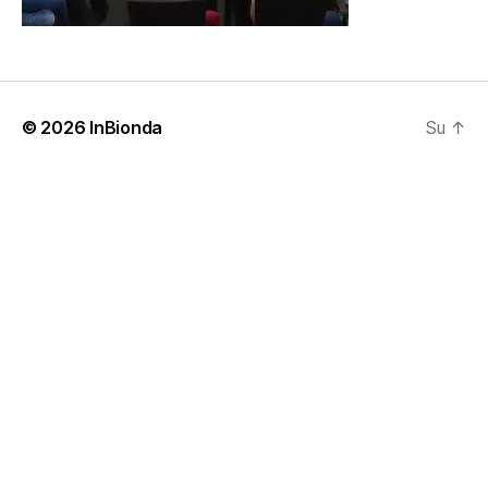
© 2026
InBionda
Su
↑