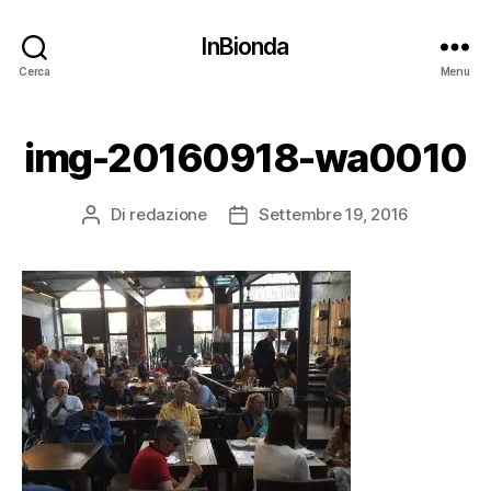
InBionda
Cerca
Menu
img-20160918-wa0010
Di
redazione
Settembre 19, 2016
Autore
Data
articolo
dell'articolo