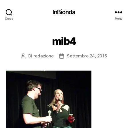
InBionda
Cerca
Menu
mib4
Di
redazione
Settembre 24, 2015
Autore
Data
articolo
dell'articolo