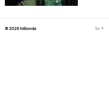
© 2026
InBionda
Su
↑