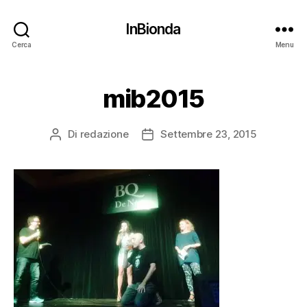
InBionda
Cerca
Menu
mib2015
Di
redazione
Settembre 23, 2015
Autore
Data
articolo
dell'articolo