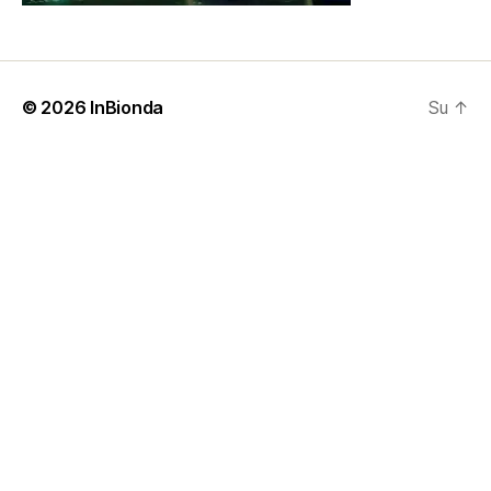
© 2026
InBionda
Su
↑