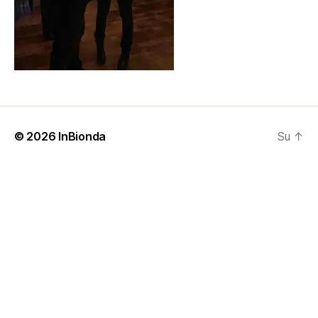
© 2026
InBionda
Su
↑