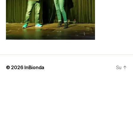
© 2026
InBionda
Su
↑