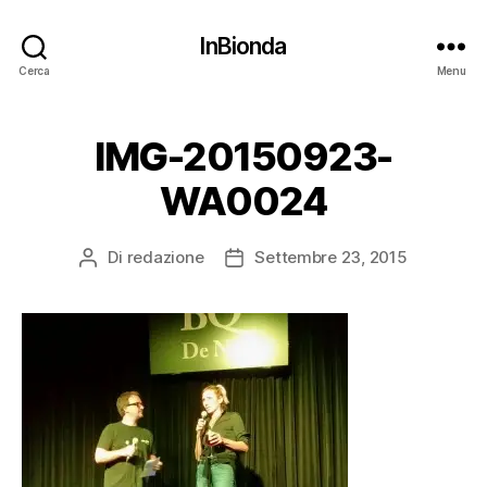
InBionda
Cerca
Menu
IMG-20150923-
WA0024
Di
redazione
Settembre 23, 2015
Autore
Data
articolo
dell'articolo