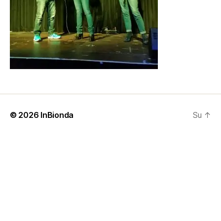
© 2026
InBionda
Su
↑