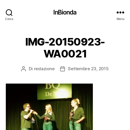
InBionda
Cerca
Menu
IMG-20150923-
WA0021
Di
redazione
Settembre 23, 2015
Autore
Data
articolo
dell'articolo