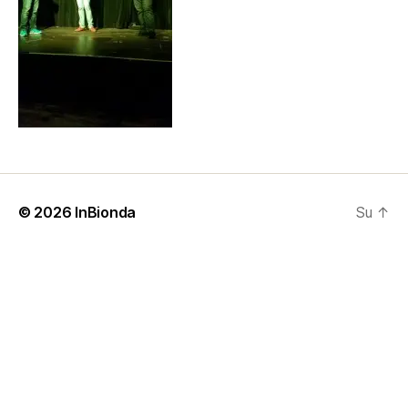
© 2026
InBionda
Su
↑