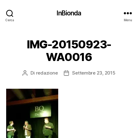
InBionda
Cerca
Menu
IMG-20150923-
WA0016
Di
redazione
Settembre 23, 2015
Autore
Data
articolo
dell'articolo