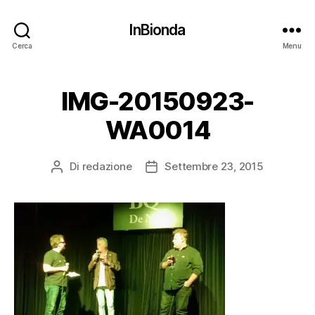
InBionda
Cerca
Menu
IMG-20150923-
WA0014
Di
redazione
Settembre 23, 2015
Autore
Data
articolo
dell'articolo