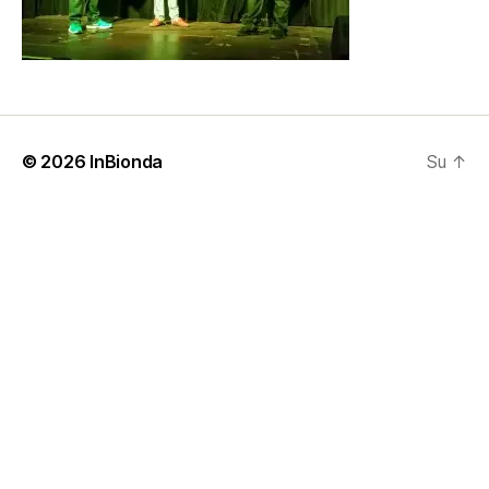
© 2026
InBionda
Su
↑