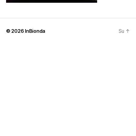
© 2026
InBionda
Su
↑