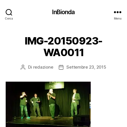
InBionda
Cerca
Menu
IMG-20150923-
WA0011
Di
redazione
Settembre 23, 2015
Autore
Data
articolo
dell'articolo