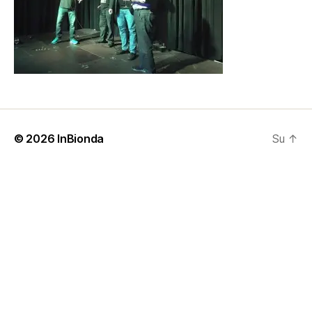
© 2026
InBionda
Su
↑