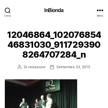
InBionda
Cerca
Menu
12046864_102076854
46831030_911729390
8264707284_n
Di
redazione
Settembre 23, 2015
Autore
Data
articolo
dell'articolo