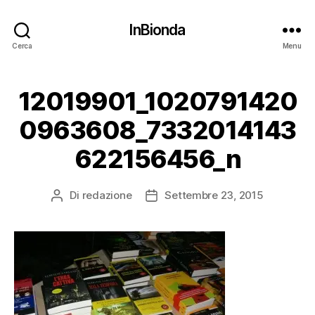
InBionda
Cerca
Menu
12019901_1020791420
0963608_7332014143
622156456_n
Di
redazione
Settembre 23, 2015
Autore
Data
articolo
dell'articolo