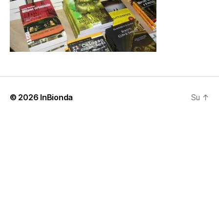
© 2026
InBionda
Su
↑