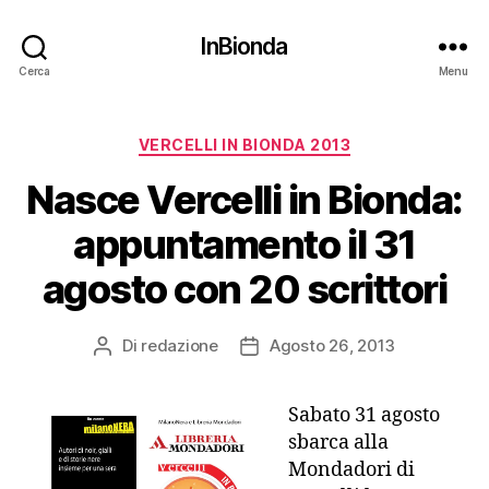
InBionda
Cerca
Menu
Categorie
VERCELLI IN BIONDA 2013
Nasce Vercelli in Bionda:
appuntamento il 31
agosto con 20 scrittori
Di
redazione
Agosto 26, 2013
Autore
Data
articolo
dell'articolo
Sabato 31 agosto
sbarca alla
Mondadori di