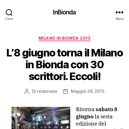
InBionda
Cerca
Menu
Categorie
MILANO IN BIONDA 2013
L’8 giugno torna il Milano
in Bionda con 30
scrittori. Eccoli!
Di
redazione
Maggio 28, 2013
Autore
Data
articolo
dell'articolo
Ritorna
sabato 8
giugno
la sesta
edizione del